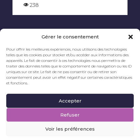
238
Gérer le consentement
Pour offrir les meilleures expériences, nous utilisons des technologies
telles que les cookies pour stocker et/ou accéder aux informations des
appareils. Le fait de consentir à ces technologies nous permettra de
traiter des données telles que le comportement de navigation ou les ID
uniques sur ce site. Le fait de ne pas consentir ou de retirer son
consentement peut avoir un effet négatif sur certaines caractéristiques
et fonctions.

Contactez-nous
Accepter
Mentions légales
|
Politique de cookies
Refuser
La voix du poulpe est une compagnie de théâtre musicale |
© 2018- 2024 – Tout droit réservé. Site réalisé par Céline
Voir les préférences
AUTRIVE, graphiste indépendante de
CA-inspire